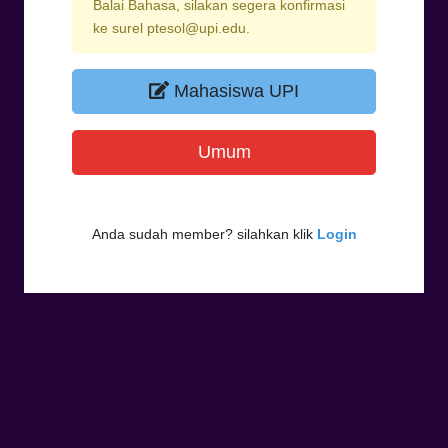
Balai Bahasa, silakan segera konfirmasi
ke surel ptesol@upi.edu.
Mahasiswa UPI
Umum
Anda sudah member? silahkan klik
Login