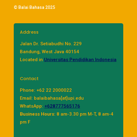
© Balai Bahasa 2025
Address
Jalan Dr. Setiabudhi No. 229
Bandung, West Java 40154
Located in
Universitas Pendidikan Indonesia
Contact
Phone: +62 22 2000022
Email: balaibahasa[at]upi.edu
WhatsApp:
+628777565176
Business Hours:
8 am-3.30 pm M-T, 8 am-4
pm F