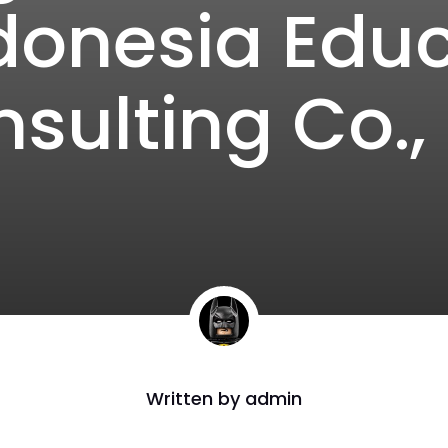
donesia Educ
sulting Co., 
Written by
admin