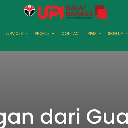
SERVICES
PROFILE
CONTACT
PPID
SIGN UP
gan dari Gu