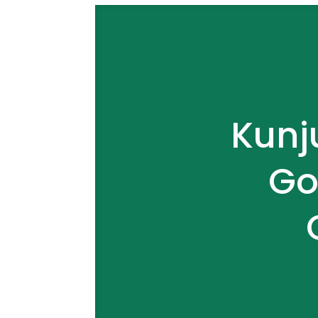
Kunj
Go