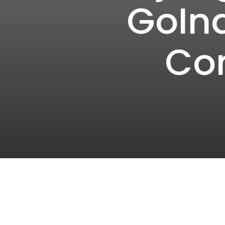
GoIn
Con