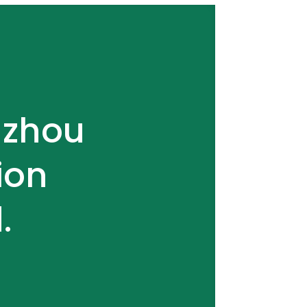
gzhou
ion
.