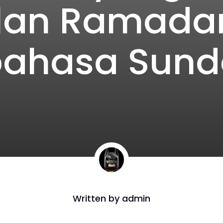
ulan Ramadan
bahasa Sund
Written by
admin