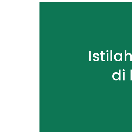
Istila
di