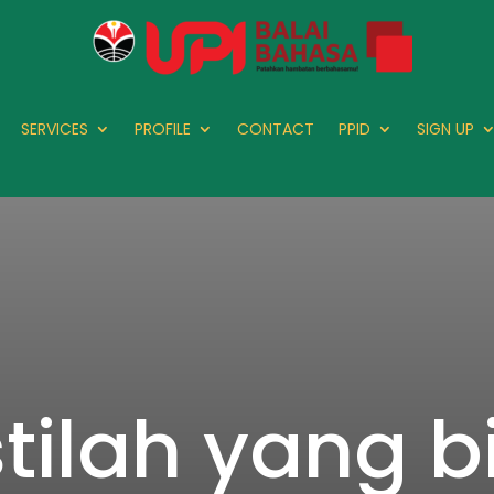
SERVICES
PROFILE
CONTACT
PPID
SIGN UP
istilah yang 