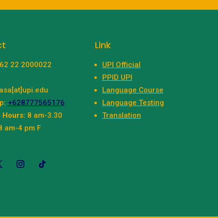
ct
Link
+62 22 2000022
UPI Official
PPID UPI
asa[at]upi.edu
Language Course
p:
+628777565176
Language Testing
 Hours:
8 am-3.30
Translation
8 am-4 pm F