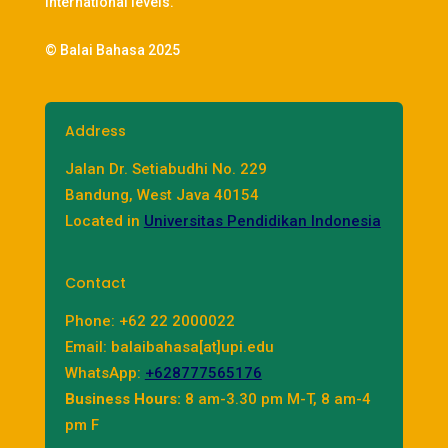
international levels.
© Balai Bahasa 2025
Address
Jalan Dr. Setiabudhi No. 229
Bandung, West Java 40154
Located in
Universitas Pendidikan Indonesia
Contact
Phone: +62 22 2000022
Email: balaibahasa[at]upi.edu
WhatsApp:
+628777565176
Business Hours:
8 am-3.30 pm M-T, 8 am-4
pm F