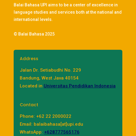
Balai Bahasa UPI aims to be a center of excellence in
language studies and services both at the national and
international levels.
© Balai Bahasa 2025
Address
Jalan Dr. Setiabudhi No. 229
Bandung, West Java 40154
Located in
Universitas Pendidikan Indonesia
Contact
Phone: +62 22 2000022
Email: balaibahasa[at]upi.edu
WhatsApp:
+628777565176