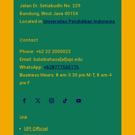
Jalan Dr. Setiabudhi No. 229
Bandung, West Java 40154
Located in
Universitas Pendidikan Indonesia
Contact
Phone: +62 22 2000022
Email: balaibahasa[at]upi.edu
WhatsApp:
+628777565176
Business Hours:
8 am-3.30 pm M-T, 8 am-4
pm F
Link
UPI Official