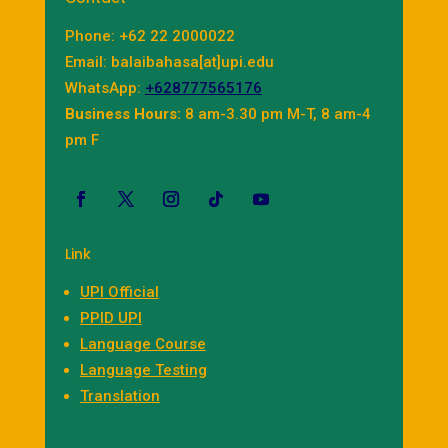
Phone: +62 22 2000022
Email: balaibahasa[at]upi.edu
WhatsApp:
+628777565176
Business Hours:
8 am-3.30 pm M-T, 8 am-4
pm F
Link
UPI Official
PPID UPI
Language Course
Language Testing
Translation