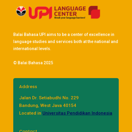
Balai Bahasa UPI aims to be a center of excellence in
language studies and services both at the national and
international levels.
© Balai Bahasa 2025
Address
Jalan Dr. Setiabudhi No. 229
Bandung, West Java 40154
Located in
Universitas Pendidikan Indonesia
Contact