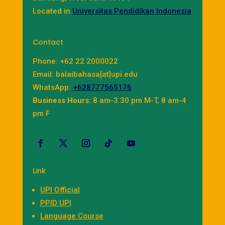
Located in
Universitas Pendidikan Indonesia
Contact
Phone: +62 22 2000022
Email: balaibahasa[at]upi.edu
WhatsApp:
+628777565176
Business Hours:
8 am-3.30 pm M-T, 8 am-4
pm F
Link
UPI Official
PPID UPI
Language Course