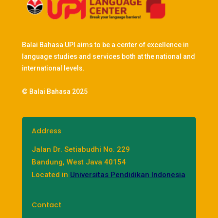
Balai Bahasa UPI aims to be a center of excellence in
language studies and services both at the national and
international levels.
© Balai Bahasa 2025
Address
Jalan Dr. Setiabudhi No. 229
Bandung, West Java 40154
Located in
Universitas Pendidikan Indonesia
Contact