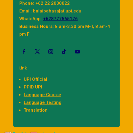
Phone: +62 22 2000022
Email: balaibahasa[at]upi.edu
WhatsApp:
+628777565176
Business Hours:
8 am-3.30 pm M-T, 8 am-4
pm F
Link
UPI Official
PPID UPI
Language Course
Language Testing
Translation