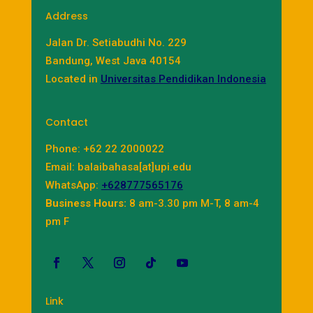
Address
Jalan Dr. Setiabudhi No. 229
Bandung, West Java 40154
Located in
Universitas Pendidikan Indonesia
Contact
Phone: +62 22 2000022
Email: balaibahasa[at]upi.edu
WhatsApp:
+628777565176
Business Hours:
8 am-3.30 pm M-T, 8 am-4
pm F
Link