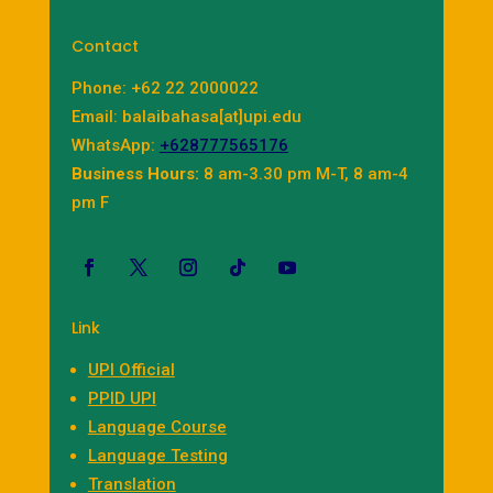
Contact
Phone: +62 22 2000022
Email: balaibahasa[at]upi.edu
WhatsApp:
+628777565176
Business Hours:
8 am-3.30 pm M-T, 8 am-4
pm F
Link
UPI Official
PPID UPI
Language Course
Language Testing
Translation