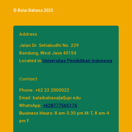
© Balai Bahasa 2025
Address
Jalan Dr. Setiabudhi No. 229
Bandung, West Java 40154
Located in
Universitas Pendidikan Indonesia
Contact
Phone: +62 22 2000022
Email: balaibahasa[at]upi.edu
WhatsApp:
+628777565176
Business Hours:
8 am-3.30 pm M-T, 8 am-4
pm F