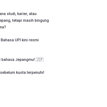
a studi, karier, atau
epang, tetapi masih bingung
ana?
Bahasa UPI kini resmi
ll bahasa Jepangmu! 🇯🇵
 sebelum kuota terpenuhi!