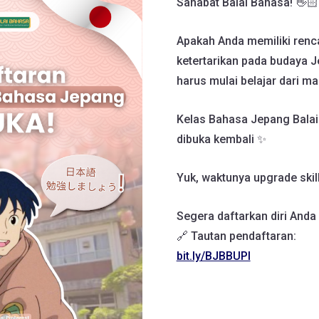
Sahabat Balai Bahasa! 👋🏻
Apakah Anda memiliki rencan
ketertarikan pada budaya J
harus mulai belajar dari m
Kelas Bahasa Jepang Balai 
dibuka kembali ✨
Yuk, waktunya upgrade ski
Segera daftarkan diri Anda
🔗 Tautan pendaftaran:
bit.ly/BJBBUPI