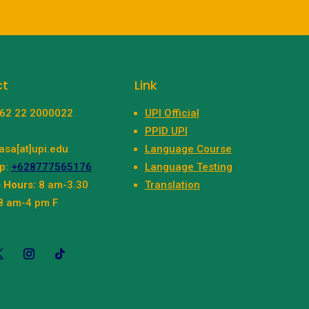
ct
Link
+62 22 2000022
UPI Official
PPID UPI
asa[at]upi.edu
Language Course
p:
+628777565176
Language Testing
 Hours:
8 am-3.30
Translation
8 am-4 pm F