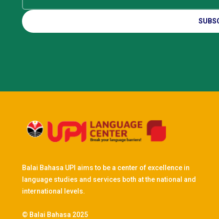
SUBS
Balai Bahasa UPI aims to be a center of excellence in
language studies and services both at the national and
international levels.
© Balai Bahasa 2025