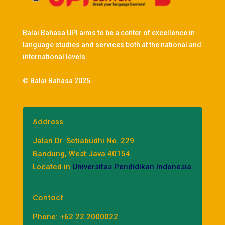
Balai Bahasa UPI aims to be a center of excellence in
language studies and services both at the national and
international levels.
© Balai Bahasa 2025
Address
Jalan Dr. Setiabudhi No. 229
Bandung, West Java 40154
Located in
Universitas Pendidikan Indonesia
Contact
Phone: +62 22 2000022