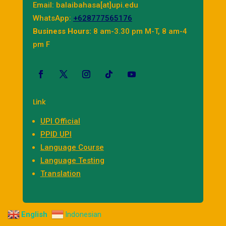
Email: balaibahasa[at]upi.edu
WhatsApp:
+628777565176
Business Hours:
8 am-3.30 pm M-T, 8 am-4
pm F
Link
UPI Official
PPID UPI
Language Course
Language Testing
Translation
English
Indonesian