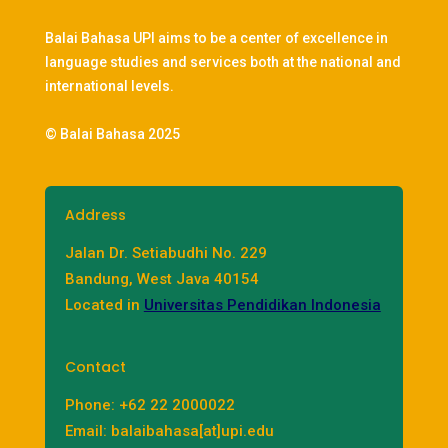
Balai Bahasa UPI aims to be a center of excellence in
language studies and services both at the national and
international levels.
© Balai Bahasa 2025
Address
Jalan Dr. Setiabudhi No. 229
Bandung, West Java 40154
Located in
Universitas Pendidikan Indonesia
Contact
Phone: +62 22 2000022
Email: balaibahasa[at]upi.edu