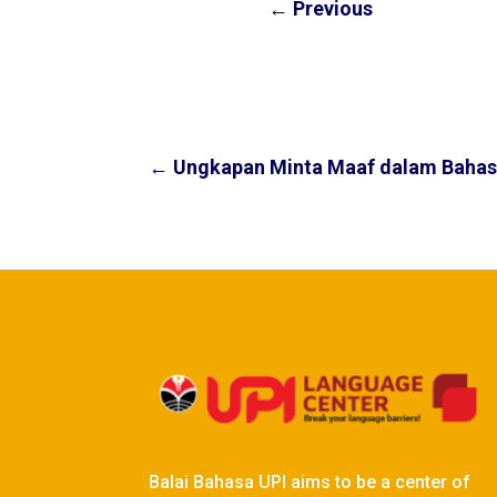
←
Previous
←
Ungkapan Minta Maaf dalam Baha
Balai Bahasa UPI aims to be a center of