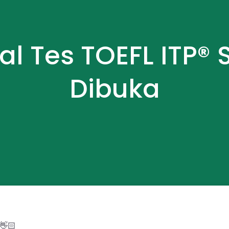
l Tes TOEFL ITP®
Dibuka
 👋🏻