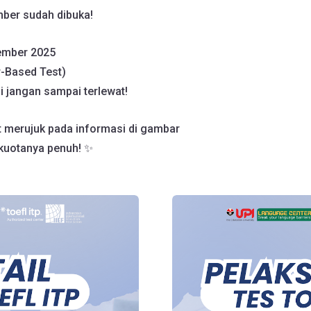
ber sudah dibuka!
tember 2025
r-Based Test)
i jangan sampai terlewat!
t merujuk pada informasi di gambar
kuotanya penuh! ✨