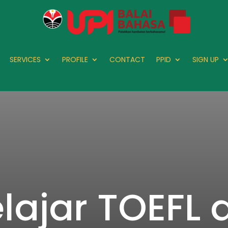
SERVICES
PROFILE
CONTACT
PPID
SIGN UP
lajar TOEFL 