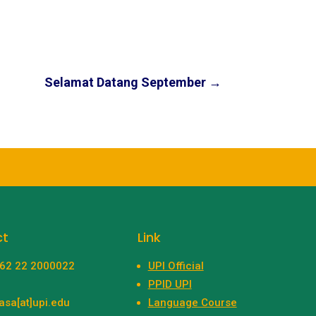
Selamat Datang September
→
ct
Link
+62 22 2000022
UPI Official
PPID UPI
asa[at]upi.edu
Language Course