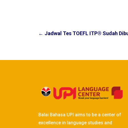
←
Jadwal Tes TOEFL ITP® Sudah Dib
Balai Bahasa UPI aims to be a center of
excellence in language studies and