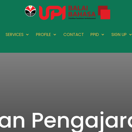
SERVICES
PROFILE
CONTACT
PPID
SIGN UP
han Pengajar