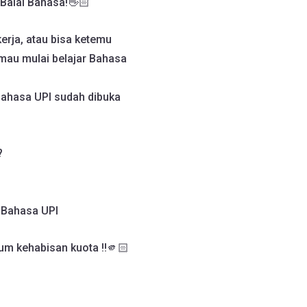
Balai Bahasa!👋🏻
erja, atau bisa ketemu
mau mulai belajar Bahasa
Bahasa UPI sudah dibuka
?
i Bahasa UPI
um kehabisan kuota !!🫵🏻